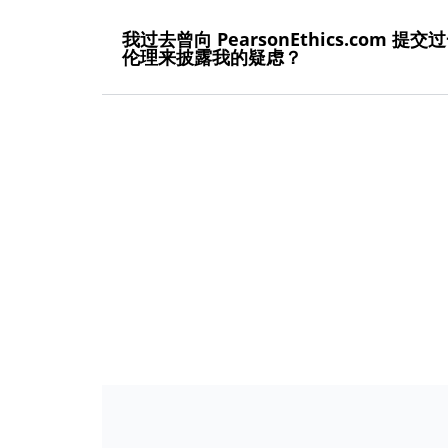
我过去曾向 PearsonEthics.c
伦理来披露我的疑虑？